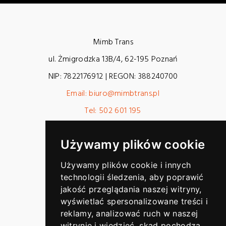
Mimb Trans
ul. Żmigrodzka 13B/4
,
62-195
Poznań
NIP:
7822176912
| REGON:
388240700
Email: biuro@mimbtrans.pl
Tel: 502 601 195
Godziny otwarcia:
Pn - Pt: 7:00 - 19:00
Używamy plików cookie
Sb - Nd: Zamknięte
Używamy plików cookie i innych
technologii śledzenia, aby poprawić
jakość przeglądania naszej witryny,
wyświetlać spersonalizowane treści i
reklamy, analizować ruch w naszej
witrynie i wiedzieć, skąd pochodzą