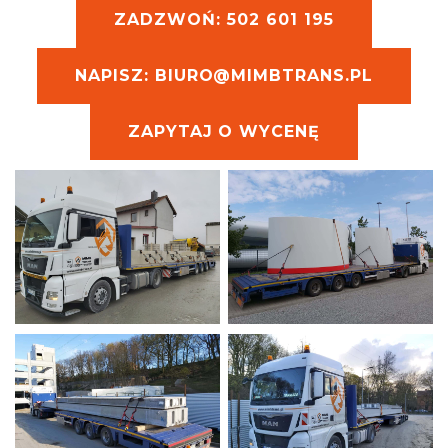
ZADZWOŃ: 502 601 195
NAPISZ: BIURO@MIMBTRANS.PL
ZAPYTAJ O WYCENĘ