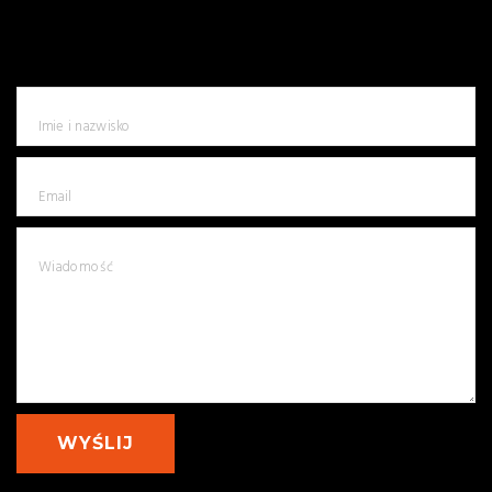
Zapraszamy do skorzystania z formularza szybkiej wyceny,
po jego wypełnieniu skontaktujemy się z Państwem w celu
przedstawienia szczegółowych informacji.
Imie i nazwisko
Email
Wiadomość