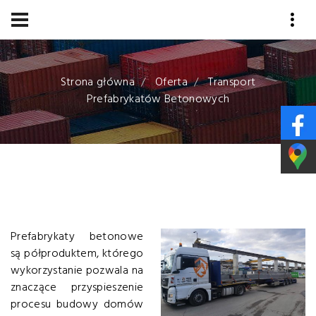
Przejdź
do
treści
Strona główna
Oferta
Transport
Prefabrykatów Betonowych
Prefabrykaty betonowe
są półproduktem, którego
wykorzystanie pozwala na
znaczące przyspieszenie
procesu budowy domów