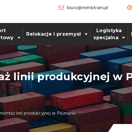
biuro@mimbtrans.pl
rt
Logistyka
Relokacje i przemysł
ytowy
specjalna
ż linii produkcyjnej w 
montaż linii produkcyjnej w Poznaniu