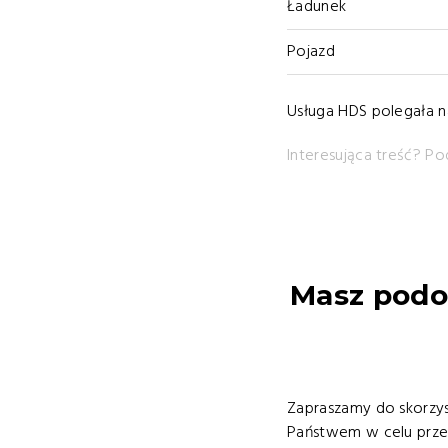
Ładunek
Pojazd
Usługa HDS polegała n
Interesująca treść? Pod
Masz podo
Zapraszamy do skorzys
Państwem w celu przed