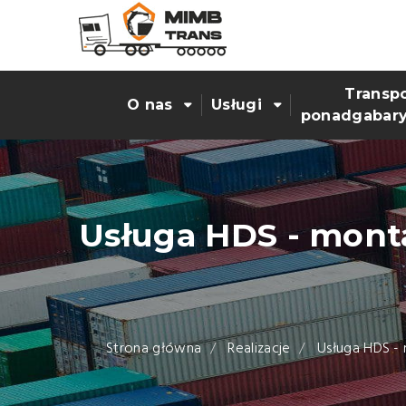
Przejdź
do
treści
Transpo
O nas
Usługi
ponadgabar
Usługa HDS - monta
Strona główna
Realizacje
Usługa HDS - 