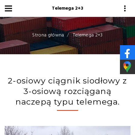
Przejdź
Telemega 2+3
do
treści
Strona główna
Telemega 2+3
2-osiowy ciągnik siodłowy z
3-osiową rozciąganą
naczepą typu telemega.