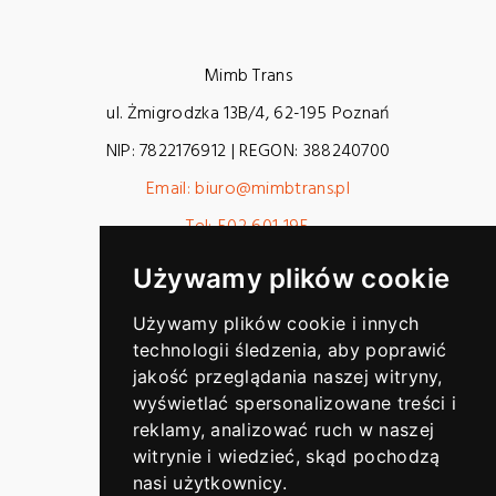
Mimb Trans
ul. Żmigrodzka 13B/4
,
62-195
Poznań
NIP:
7822176912
| REGON:
388240700
Email: biuro@mimbtrans.pl
Tel: 502 601 195
Godziny otwarcia:
Używamy plików cookie
Pn - Pt: 7:00 - 19:00
Sb - Nd: Zamknięte
Używamy plików cookie i innych
technologii śledzenia, aby poprawić
jakość przeglądania naszej witryny,
wyświetlać spersonalizowane treści i
reklamy, analizować ruch w naszej
witrynie i wiedzieć, skąd pochodzą
nasi użytkownicy.
Polityka prywatności